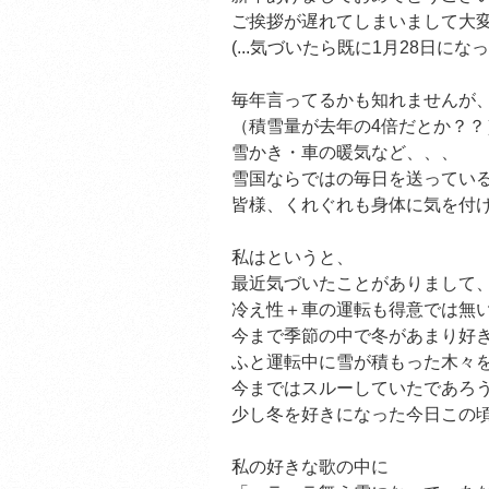
ご挨拶が遅れてしまいまして大変
(...気づいたら既に1月28日に
毎年言ってるかも知れませんが
（積雪量が去年の4倍だとか？？
雪かき・車の暖気など、、、
雪国ならではの毎日を送ってい
皆様、くれぐれも身体に気を付
私はというと、
最近気づいたことがありまして
冷え性＋車の運転も得意では無
今まで季節の中で冬があまり好
ふと運転中に雪が積もった木々
今まではスルーしていたであろ
少し冬を好きになった今日この
私の好きな歌の中に