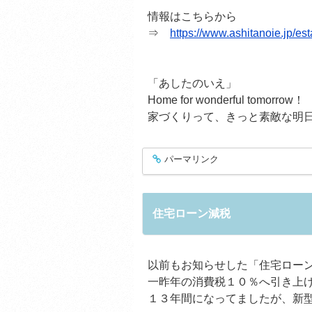
情報はこちらから
⇒
https://www.ashitanoie.jp/es
「あしたのいえ」
Home for wonderful tomorrow！
家づくりって、きっと素敵な明
パーマリンク
entry431
住宅ローン減税
以前もお知らせした「住宅ロー
一昨年の消費税１０％へ引き上
１３年間になってましたが、新