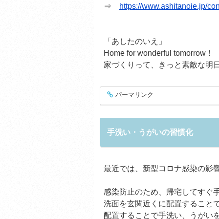
⇒
https://www.ashitanoie.jp/con
「あしたのいえ」
Home for wonderful tomorrow！
家づくりって、きっと素敵な明
パーマリンク
entry430
手洗い・うがいの習慣化
最近では、新型コロナ感染の影
感染防止のため、帰宅してすぐ
洗面を玄関近くに配置すること
配置することで手洗い、うがい