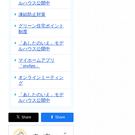
ルハウス公開中
凍結防止対策
グリーン住宅ポイント
制度
「あしたのいえ」モデ
ルハウス公開中
マイホームアプリ
「myhm」
オンラインミーティン
グ
「あしたのいえ」モデ
ルハウス公開中
Share
Share