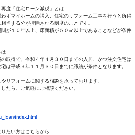
、再度「住宅ローン減税」とは
問わずマイホームの購入、住宅のリフォーム工事を行うと所得
に相当する分が控除される制度のことです。
期間が１０年以上、床面積が５０㎡以上であることなどが条件
件は
宅の取得で、令和４年４月３０日までの入居、かつ注文住宅は
住宅は平成３年１１月３０日までに締結が条件となります。
入やリフォームに関する相談を承っております。
ましたら、ご気軽にご相談ください。
/ju_loan/index.html
なりたい方はこちらから