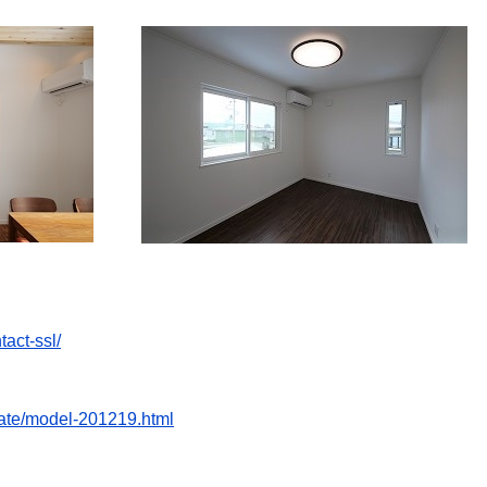
tact-ssl/
tate/model-201219.html