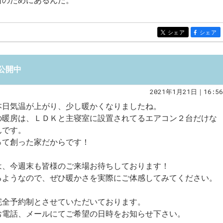
日のためにあるんだ。
シェア
シェア
entry429
entry429
公開中
2021年1月21日｜16:56
本日気温が上がり、少し暖かくなりましたね。
の暖房は、ＬＤＫと主寝室に設置されてるエアコン２台だけな
んです。
って創った家だからです！
は、今週末も皆様のご来場お待ちしております！
るようなので、ぜひ暖かさを実際にご体感してみてください。
完全予約制とさせていただいております。
お電話、メールにてご希望の日時をお知らせ下さい。