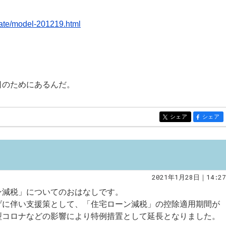
tate/model-201219.html
日のためにあるんだ。
シェア
シェア
entry431
entry431
2021年1月28日｜14:27
ン減税」についてのおはなしです。
げに伴い支援策として、「住宅ローン減税」の控除適用期間が
型コロナなどの影響により特例措置として延長となりました。