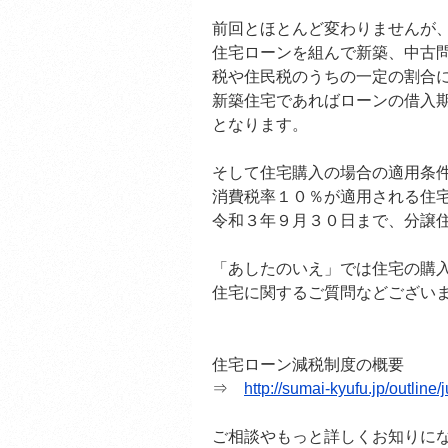
前回とほとんど変わりませんが
住宅ローンを組んで新築、中古
税や住民税のうちの一定の割合
新築住宅であればローンの借入
となります。
そして住宅購入の場合の適用条
消費税率１０％が適用される住
令和３年９月３０日まで、分譲
「あしたのいえ」では住宅の購
住宅に関するご質問などござい
住宅ローン減税制度の概要
⇒
http://sumai-kyufu.jp/outline
ご相談やもっと詳しくお知りに