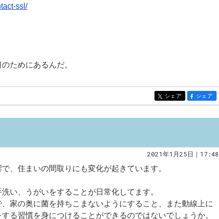
tact-ssl/
日のためにあるんだ。
シェア
シェア
entry430
entry430
2021年1月25日｜17:48
響で、住まいの間取りにも変化が起きています。
手洗い、うがいをすることが日常化してます。
で、家の奥に菌を持ちこまないようにすること、また動線上に
をする習慣を身につけることができるのではないでしょうか。