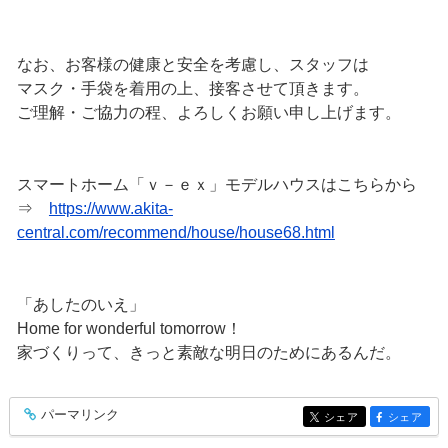
なお、お客様の健康と安全を考慮し、スタッフは
マスク・手袋を着用の上、接客させて頂きます。
ご理解・ご協力の程、よろしくお願い申し上げます。
スマートホーム「ｖ－ｅｘ」モデルハウスはこちらから
⇒
https://www.akita-
central.com/recommend/house/house68.html
「あしたのいえ」
Home for wonderful tomorrow！
家づくりって、きっと素敵な明日のためにあるんだ。
パーマリンク
entry317
シェア
シェア
entry317
entry317