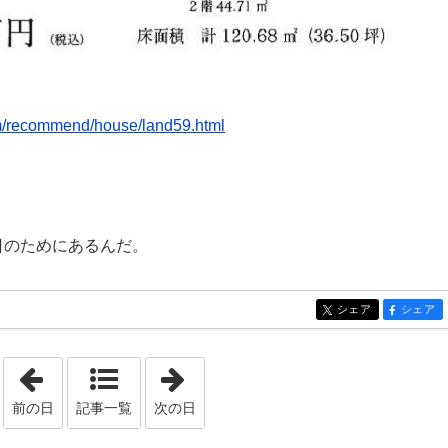
om/recommend/house/land59.html
日のためにあるんだ。
シェア
シェア
entry359
entry359
「2020年10月15日」
「2020年10月19日」
前の日
記事一覧
次の日