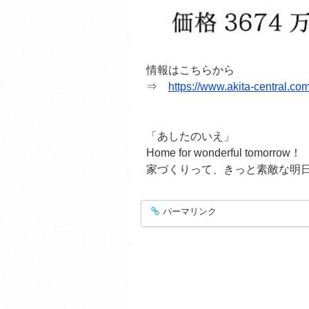
情報はこちらから
⇒
https://www.akita-central.c
「あしたのいえ」
Home for wonderful tomorrow！
家づくりって、きっと素敵な明
パーマリンク
entry359