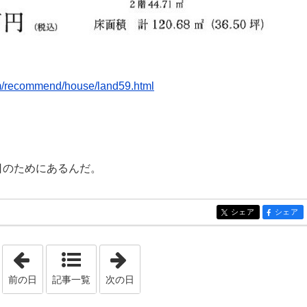
om/recommend/house/land59.html
日のためにあるんだ。
シェア
シェア
entry378
entry378
「2020年11月 4日」
「2020年11月 6日」
前の日
記事一覧
次の日