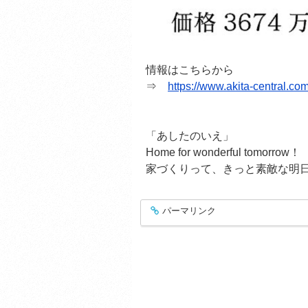
情報はこちらから
⇒
https://www.akita-central.c
「あしたのいえ」
Home for wonderful tomorrow！
家づくりって、きっと素敵な明
パーマリンク
entry378