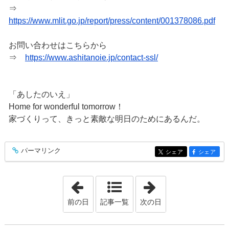
⇒
https://www.mlit.go.jp/report/press/content/001378086.pdf
お問い合わせはこちらから
⇒
https://www.ashitanoie.jp/contact-ssl/
「あしたのいえ」
Home for wonderful tomorrow！
家づくりって、きっと素敵な明日のためにあるんだ。
パーマリンク
entry426
シェア
シェア
entry426
entry426
「2021年1月15日」
「2021年1月19日
前の日
記事一覧
次の日