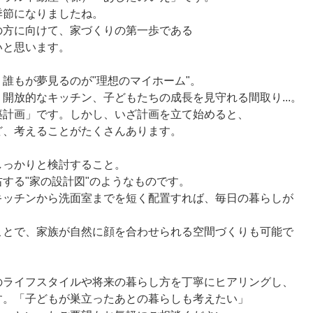
季節になりましたね。
の方に向けて、家づくりの第一歩である
いと思います。
誰もが夢見るのが"理想のマイホーム"。
開放的なキッチン、子どもたちの成長を見守れる間取り...。
築計画」です。しかし、いざ計画を立て始めると、
ど、考えることがたくさんあります。
しっかりと検討すること。
する"家の設計図"のようなものです。
キッチンから洗面室までを短く配置すれば、毎日の暮らしが
ことで、家族が自然に顔を合わせられる空間づくりも可能で
のライフスタイルや将来の暮らし方を丁寧にヒアリングし、
す。「子どもが巣立ったあとの暮らしも考えたい」