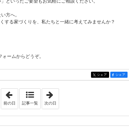
い」といったご要望もお気軽にご相談ください。
たい方へ。
よくする家づくりを、私たちと一緒に考えてみませんか？
フォームからどうぞ。
シェア
シェア
entry482
entry482
「2025年10月25日」
「2025年10月27日」
前の日
記事一覧
次の日