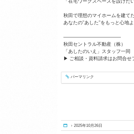
「在宅ワークスペースを設けた
秋田で理想のマイホームを建て
あなたの"あした"をもっと心地
――――――――――――
秋田セントラル不動産（株）
「あしたのいえ」スタッフ一同
▶ ご相談・資料請求はお問合せ
パーマリンク
entry482
2025年10月26日
Home