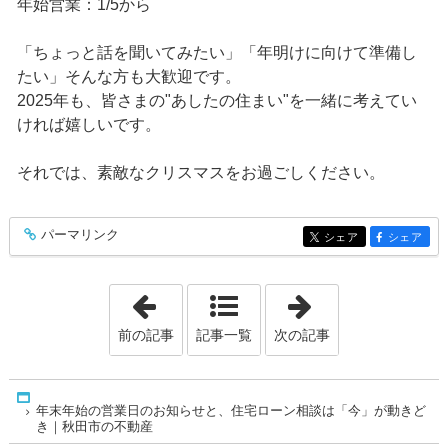
年始営業：1/5から
「ちょっと話を聞いてみたい」「年明けに向けて準備し
たい」そんな方も大歓迎です。
2025年も、皆さまの"あしたの住まい"を一緒に考えてい
ければ嬉しいです。
それでは、素敵なクリスマスをお過ごしください。
パーマリンク
entry544
シェア
シェア
entry544
entry544
「住宅ローン金利の最新動向と、秋田市
「新築×自由設
前の記事
記事一覧
次の記事
Home
年末年始の営業日のお知らせと、住宅ローン相談は「今」が動きど
き｜秋田市の不動産