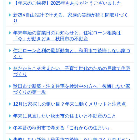
【年末のご挨拶】2025年もありがとうございました
新築×自由設計で叶える、家族の笑顔が続く間取りづく
り
年末年始の営業日のお知らせと、住宅ローン相談は
「今」が動きどき｜秋田市の不動産
住宅ローン金利の最新動向と、秋田市で後悔しない家づ
くり
冬だからこそ考えたい、子育て世代のための戸建て住宅
づくり
秋田市で新築・注文住宅を検討中の方へ｜後悔しない家
づくりの第一歩
12月は家探しの狙い目？年末に動くメリットと注意点
年末に見直したい秋田市の住まいと不動産のこと
冬本番の秋田市で考える「これからの住まい」
失敗しない新築｜秋田市で後悔しない家づくりのポイン