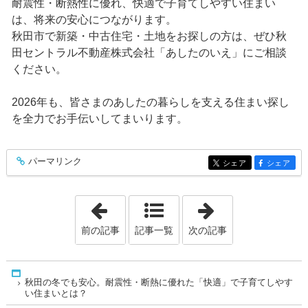
耐震性・断熱性に優れ、快適で子育てしやすい住まい
は、将来の安心につながります。
秋田市で新築・中古住宅・土地をお探しの方は、ぜひ秋
田セントラル不動産株式会社「あしたのいえ」にご相談
ください。
2026年も、皆さまのあしたの暮らしを支える住まい探し
を全力でお手伝いしてまいります。
パーマリンク
entry548
シェア
シェア
entry548
entry548
「新年のご挨拶」
「子育て世代が
前の記事
記事一覧
次の記事
Home
秋田の冬でも安心。耐震性・断熱に優れた「快適」で子育てしやす
い住まいとは？