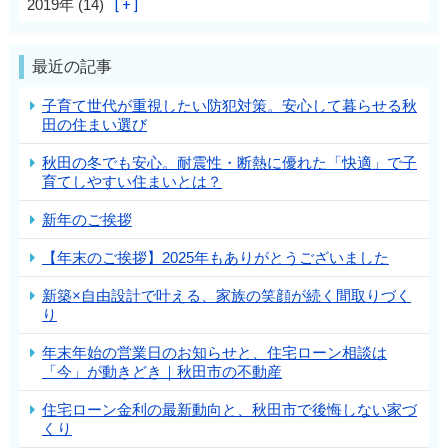
2019年 (14)
最近の記事
子育て世代が重視したい防犯対策。安心して暮らせる秋
田の住まい選び
秋田の冬でも安心。耐震性・断熱に優れた「快適」で子
育てしやすい住まいとは？
新年のご挨拶
【年末のご挨拶】2025年もありがとうございました
新築×自由設計で叶える、家族の笑顔が続く間取りづく
り
年末年始の営業日のお知らせと、住宅ローン相談は
「今」が動きどき｜秋田市の不動産
住宅ローン金利の最新動向と、秋田市で後悔しない家づ
くり