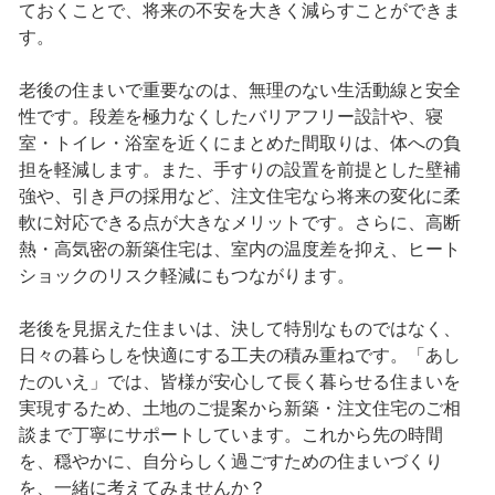
ておくことで、将来の不安を大きく減らすことができま
す。
老後の住まいで重要なのは、無理のない生活動線と安全
性です。段差を極力なくしたバリアフリー設計や、寝
室・トイレ・浴室を近くにまとめた間取りは、体への負
担を軽減します。また、手すりの設置を前提とした壁補
強や、引き戸の採用など、注文住宅なら将来の変化に柔
軟に対応できる点が大きなメリットです。さらに、高断
熱・高気密の新築住宅は、室内の温度差を抑え、ヒート
ショックのリスク軽減にもつながります。
老後を見据えた住まいは、決して特別なものではなく、
日々の暮らしを快適にする工夫の積み重ねです。「あし
たのいえ」では、皆様が安心して長く暮らせる住まいを
実現するため、土地のご提案から新築・注文住宅のご相
談まで丁寧にサポートしています。これから先の時間
を、穏やかに、自分らしく過ごすための住まいづくり
を、一緒に考えてみませんか？