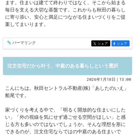
ます。住まいは建てて終わりではなく、そこから始まる
毎日を支える大切な基盤です。これからも秋田の暮らし
に寄り添い、安心と満足につながる住まいづくりをご提
案してまいります。
パーマリンク
entry561
シェア
シェア
entry561
entry561
注文住宅だから叶う、中庭のある暮らしという選択
2026年1月18日｜13:00
こんにちは。秋田セントラル不動産(株)「あしたのいえ」
船尾です。
家づくりを考える中で、「明るく開放的な住まいにした
い」「外の視線を気にせず過ごせる空間がほしい」と感
じる方も多いのではないでしょうか。そんな理想を形に
できるのが、注文住宅ならではの中庭のある住まいで