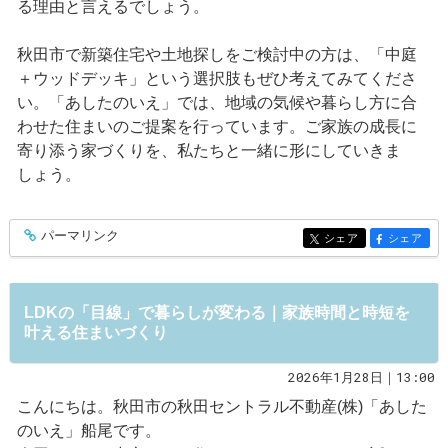
る理由と言えるでしょう。
秋田市で新築住宅や土地探しをご検討中の方は、「中庭
＋ウッドデッキ」という選択肢もぜひ考えてみてくださ
い。「あしたのいえ」では、地域の気候や暮らし方に合
わせた住まいのご提案を行っています。ご家族の成長に
寄り添う家づくりを、私たちと一緒に形にしていきま
しょう。
パーマリンク
entry571
シェア
シェア
entry571
entry571
LDKの「目線」で暮らしが変わる｜家族時間と時短を
叶える住まいづくり
2026年1月28日｜13:00
こんにちは。秋田市の秋田セントラル不動産(株)「あした
のいえ」船尾です。