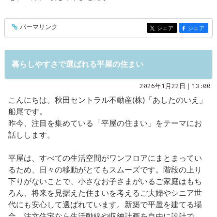
パーマリンク
entry565
シェア
シェア
entry565
entry565
暮らしやすさで選ばれる平屋の住まい
2026年1月22日｜13:00
こんにちは。秋田セントラル不動産(株)「あしたのいえ」
船尾です。
昨今、注目を集めている「平屋の住まい」をテーマにお
話しします。
平屋は、すべての生活空間がワンフロアにまとまってい
るため、日々の移動がとてもスムーズです。階段の上り
下りがないことで、小さなお子さまがいるご家庭はもち
ろん、将来を見据えた住まいを考えるご夫婦やシニア世
代にも安心して選ばれています。新築で平屋を建てる場
合、注文住宅なら生活動線や収納計画を自由に設計で