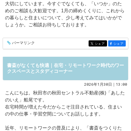
大切にしています。今すぐでなくても、「いつか」のた
めのご相談も大歓迎です。1月の締めくくりに、これから
の暮らしと住まいについて、少し考えてみてはいかがで
しょうか。ご相談お待ちしております。
パーマリンク
entry573
シェア
シェア
entry573
entry573
書斎がなくても快適｜在宅・リモートワーク時代のワー
クスペースとスタディコーナー
2026年1月30日｜13:00
こんにちは。秋田市の秋田セントラル不動産(株)「あした
のいえ」船尾です。
在宅時間が増えた今だからこそ注目されている、住まい
の中の仕事・学習空間についてお話しします。
近年、リモートワークの普及により、「書斎をつくりた