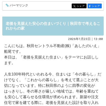
パーマリンク
entry566
シェア
シェア
entry566
entry566
老後を見据えた安心の住まいづくり｜秋田市で考えるこ
れからの家
2026年1月23日｜13:00
こんにちは。秋田セントラル不動産(株)「あしたのいえ」
船尾です。
本日は、「老後を見据えた住まい」をテーマにお話しし
ます。
人生100年時代といわれる今、住まいは「今の暮らし」だ
けでなく、「これからの暮らし」を考えて選ぶことが大
切になっています。特に秋田県のように四季の変化が
はっきりし、冬の寒さが厳しい地域では、年齢を重ねて
も安心して暮らせる住環境が求められます。新築や注文
住宅で家を建てる際に、老後を見据えた設計を取り入れ