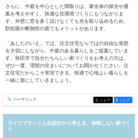
さらに、中庭を中心とした間取りは、家全体の採光や通
風を考えやすく、快適な住環境づくりにもつながりま
す。外壁に窓を多く設けなくても光を取り込めるため、
防犯面や断熱性の面でもメリットがあります。
「あしたのいえ」では、注文住宅ならではの自由な発想
を大切にしながら、中庭のある暮らしをご提案していま
す。秋田市で自分たちらしい家づくりをお考えの方は、
ぜひ一度、理想の住まいについてお聞かせください。注
文住宅だからこそ実現できる、快適で心地よい暮らしを
一緒に形にしていきましょう。
パーマリンク
entry560
シェア
シェア
entry560
entry560
ライフプランと人生設計から考える、後悔しない家づく
り