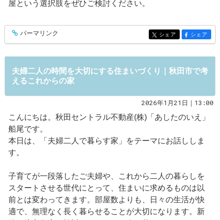
屋という選択肢をぜひご検討ください。
パーマリンク
entry564
シェア
シェア
entry564
entry564
夫婦二人の時間を大切にする住まいづくり｜秋田市で考
えるこれからの家
2026年1月21日｜13:00
こんにちは。秋田セントラル不動産(株)「あしたのいえ」
船尾です。
本日は、「夫婦二人で暮らす家」をテーマにお話ししま
す。
子育てが一段落したご夫婦や、これから二人の暮らしを
スタートさせる世代にとって、住まいに求めるものは以
前とは変わってきます。部屋数よりも、日々の生活が快
適で、無理なく長く暮らせることが大切になります。新