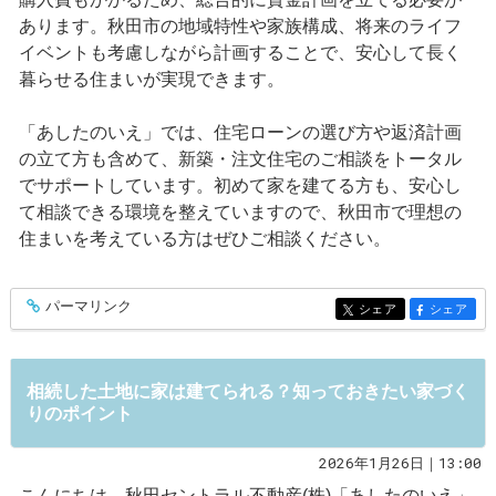
あります。秋田市の地域特性や家族構成、将来のライフ
イベントも考慮しながら計画することで、安心して長く
暮らせる住まいが実現できます。
「あしたのいえ」では、住宅ローンの選び方や返済計画
の立て方も含めて、新築・注文住宅のご相談をトータル
でサポートしています。初めて家を建てる方も、安心し
て相談できる環境を整えていますので、秋田市で理想の
住まいを考えている方はぜひご相談ください。
パーマリンク
entry569
シェア
シェア
entry569
entry569
相続した土地に家は建てられる？知っておきたい家づく
りのポイント
2026年1月26日｜13:00
こんにちは。秋田セントラル不動産(株)「あしたのいえ」