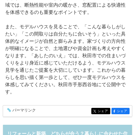
域では、断熱性能や室内の暖かさ、窓配置による快適性
を体感できるのも重要なポイントです。
また、モデルハウスを見ることで、「こんな暮らしがし
たい」「この間取りは自分たちに合いそう」といった具
体的なイメージが自然と膨らみます。家づくりの方向性
が明確になることで、土地選びや資金計画も考えやすく
なります。「あしたのいえ」では、秋田市での住まいづ
くりをより身近に感じていただけるよう、モデルハウス
見学を通じたご提案を大切にしています。これからの暮
らしを思い描く第一歩として、ぜひ一度モデルハウスを
体感してみてください。秋田市手形西谷地にて公開中で
す。
パーマリンク
entry567
シェア
シェア
entry567
entry567
リフォームと新築、どちらが合う？暮らしに合わせた住