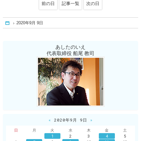
前の日
記事一覧
次の日
2020年9月 9日
Home
あしたのいえ
代表取締役 船尾 教司
«
2020年9月 9日
»
日
月
火
水
木
金
土
1
2
3
4
5