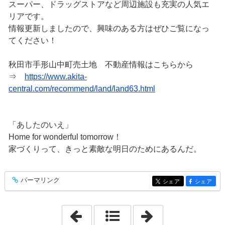
スーパー、ドラッグストアなど周辺施設も充実の人気エ
リアです。
情報更新しましたので、興味のある方はぜひご覧になっ
てください！
秋田市手形山中町売土地 不動産情報はこちらから
⇒
https://www.akita-
central.com/recommend/land/land63.html
「あしたのいえ」
Home for wonderful tomorrow！
家づくりって、きっと素敵な明日のためにあるんだ。
パーマリンク
entry339
シェア
シェア
entry339
entry339
「2020年9月 7日」
「2020年9月11日