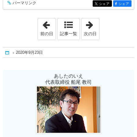
パーマリンク
entry346
シェア
シェア
entry346
entry346
「2020年9月21日」
「2020年9月25日
前の日
記事一覧
次の日
2020年9月23日
Home
あしたのいえ
代表取締役 船尾 教司