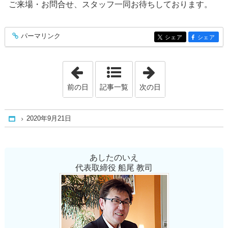
ご来場・お問合せ、スタッフ一同お待ちしております。
パーマリンク
entry345
シェア
シェア
entry345
entry345
「2020年9月18日」
「2020年9月23日
前の日
記事一覧
次の日
2020年9月21日
Home
あしたのいえ
代表取締役 船尾 教司