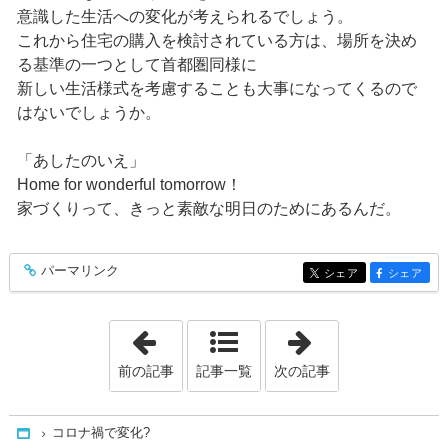
意識した生活への変化が考えられるでしょう。
これから住宅の購入を検討されている方は、場所を決め
る基準の一つとして首都圏同様に
新しい生活様式を考慮することも大事になってくるので
はないでしょうか。
「あしたのいえ」
Home for wonderful tomorrow！
家づくりって、きっと素敵な明日のためにあるんだ。
パーマリンク
entry341
シェア
シェア
entry341
entry341
「スマートホーム「ｖ－ｅｘ」モデルハ
「秋田県初の・
前の記事
記事一覧
次の記事
コロナ禍で変化?
Home