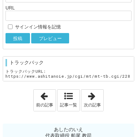
URL
サインイン情報を記憶
トラックバック
トラックバックURL:
https://www.ashitanoie.jp/cgi/mt/mt-tb.cgi/228
「スマートホーム「ｖ－ｅｘ」モデルハ
「秋田県初の・
前の記事
記事一覧
次の記事
あしたのいえ
代表取締役 船尾 教司